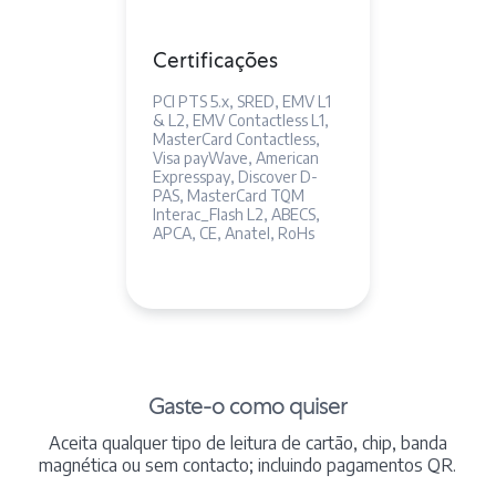
Certificações
PCI PTS 5.x, SRED, EMV L1
& L2, EMV Contactless L1,
MasterCard Contactless,
Visa payWave, American
Expresspay, Discover D-
PAS, MasterCard TQM
Interac_Flash L2, ABECS,
APCA, CE, Anatel, RoHs
Gaste-o como quiser
Aceita qualquer tipo de leitura de cartão, chip, banda
magnética ou sem contacto; incluindo pagamentos QR.